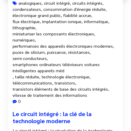
analogiques
,
circuit intégré
,
circuits intégrés
,
condensateurs
,
consommation d'énergie réduite
,
électronique grand public
,
fiabilité accrue
,
flux électrique
,
implantation ionique
,
informatique
,
lithographie
,
miniaturiser les composants électroniques
,
numériques
,
performances des appareils électroniques modernes
,
puces de silicium
,
puissance
,
résistances
,
semi-conducteurs
,
smartphones ordinateurs téléviseurs voitures
intelligentes appareils méd
,
taille réduite
,
technologie électronique
,
télécommunications
,
transistors
,
transistors éléments de base des circuits intégrés
,
vitesse de traitement des informations
0
Le circuit intégré : la clé de la
technologie moderne
Le circuit intégré : la révolution de la technologie