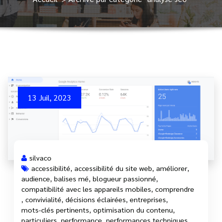
13 Juil, 2023
silvaco
accessibilité
,
accessibilité du site web
,
améliorer
,
audience
,
balises mé
,
blogueur passionné
,
compatibilité avec les appareils mobiles
,
comprendre
,
convivialité
,
décisions éclairées
,
entreprises
,
mots-clés pertinents
,
optimisation du contenu
,
particuliers
,
performance
,
performances techniques
,