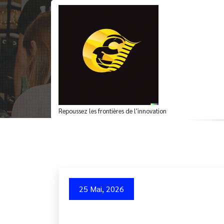
Aller
au
contenu
Archives du mot-clé 
Repoussez les frontières de l'innovation
25 Mai, 2026