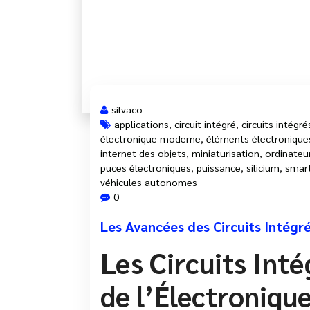
silvaco
applications
,
circuit intégré
,
circuits intégré
électronique moderne
,
éléments électronique
internet des objets
,
miniaturisation
,
ordinateu
puces électroniques
,
puissance
,
silicium
,
smar
véhicules autonomes
0
Les Avancées des Circuits Intégr
Les Circuits Inté
de l’Électroniqu