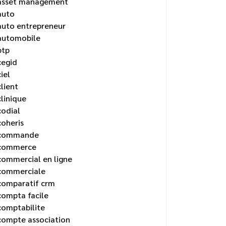
asset management
auto
auto entrepreneur
automobile
btp
cegid
ciel
client
clinique
codial
coheris
commande
commerce
commercial en ligne
commerciale
comparatif crm
compta facile
comptabilite
compte association