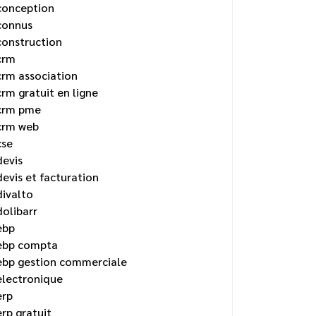
conception
connus
construction
crm
crm association
crm gratuit en ligne
crm pme
crm web
cse
devis
devis et facturation
divalto
dolibarr
ebp
ebp compta
ebp gestion commerciale
electronique
erp
erp gratuit