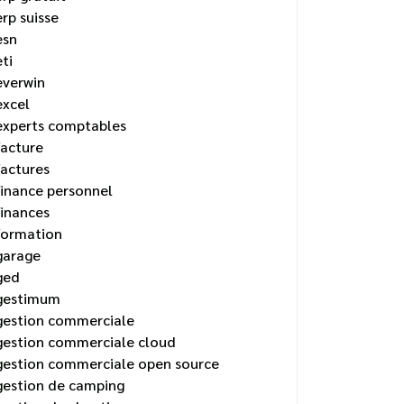
erp suisse
esn
eti
everwin
excel
experts comptables
facture
factures
finance personnel
finances
formation
garage
ged
gestimum
gestion commerciale
gestion commerciale cloud
gestion commerciale open source
gestion de camping