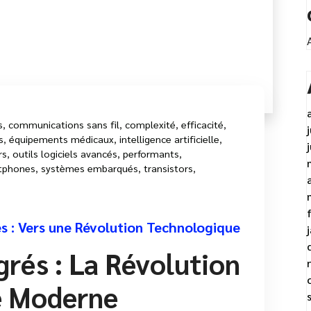
s
,
communications sans fil
,
complexité
,
efficacité
,
s
,
équipements médicaux
,
intelligence artificielle
,
rs
,
outils logiciels avancés
,
performants
,
tphones
,
systèmes embarqués
,
transistors
,
és : Vers une Révolution Technologique
grés : La Révolution
e Moderne