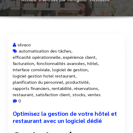
silvaco
automatisation des tâches
,
efficacité opérationnelle
,
expérience client
,
19 Mar, 2025
facturation
,
fonctionnalités avancées
,
hôtel
,
interface conviviale
,
logiciel de gestion
,
logiciel gestion hotel restaurant
,
planification du personnel
,
productivité
,
rapports financiers
,
rentabilité
,
réservations
,
restaurant
,
satisfaction client
,
stocks
,
ventes
0
Optimisez la gestion de votre hôtel et
restaurant avec un logiciel dédié