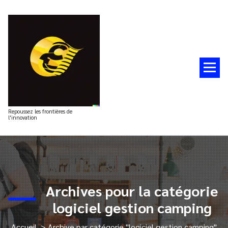
Aller
au
contenu
Repoussez les frontières de
l'innovation
Archives pour la catégorie
logiciel gestion camping
Accueil
>
Archive par catégorie "logiciel gestion camping"