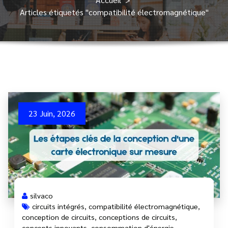
Articles étiquetés "compatibilité électromagnétique"
23 Juin, 2026
silvaco
circuits intégrés
,
compatibilité électromagnétique
,
conception de circuits
,
conceptions de circuits
,
concepts innovants
,
consommation d'énergie
,