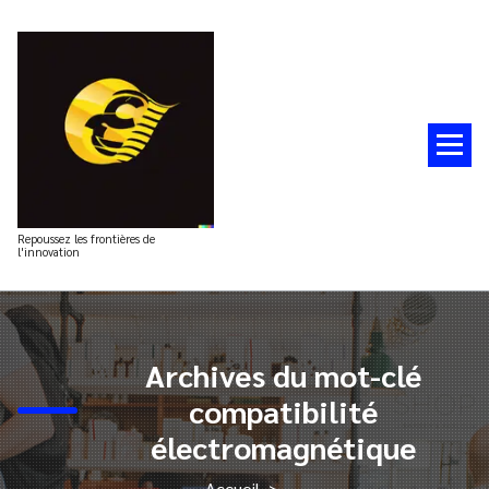
Aller
au
contenu
Repoussez les frontières de
l'innovation
Archives du mot-clé
compatibilité
électromagnétique
Accueil
>