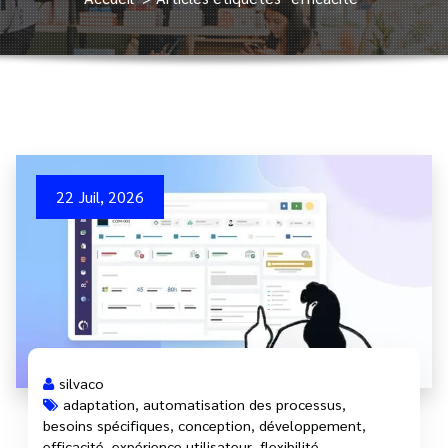
22 Juil, 2026
silvaco
adaptation
,
automatisation des processus
,
besoins spécifiques
,
conception
,
développement
,
efficacité
,
expérience utilisateur
,
flexibilité
,