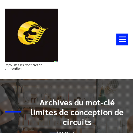
Aller
au
contenu
Repoussez les frontières de
l'innovation
Archives du mot-clé
limites de conception de
circuits
Accueil
>