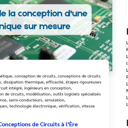
nétique
,
conception de circuits
,
conceptions de circuits
e
,
dissipation thermique
,
efficacité
,
étapes rigoureuses
rcuit intégré
,
ingénieurs en conception
,
n de circuits
,
modélisation
,
outils logiciels spécialisés
ance
,
semi-conducteurs
,
simulation
,
ques
,
technologie électronique
,
vérification
,
vitesse
onceptions de Circuits à l’Ère