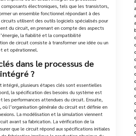
 composants électroniques, tels que les transistors,
 former un ensemble fonctionnel répondant à des
ircuits utilisent des outils logiciels spécialisés pour
ement du circuit, en prenant en compte des aspects
nergie, la fiabilité et la compatibilité
on de circuit consiste à transformer une idée ou un
t et opérationnel.
clés dans le processus de
 intégré ?
 intégré, plusieurs étapes clés sont essentielles
abord, la spécification des besoins du système est
s et les performances attendues du circuit. Ensuite,
 où l’organisation générale du circuit est définie en
exions. La modélisation et la simulation viennent
uit avant sa fabrication. La vérification de la
rer que le circuit répond aux spécifications initiales
 de fabrication implique la production physique du