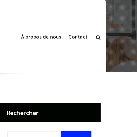
À propos de nous
Contact
l
>
Articles étiquetés "systèmes électroniques"
Rechercher