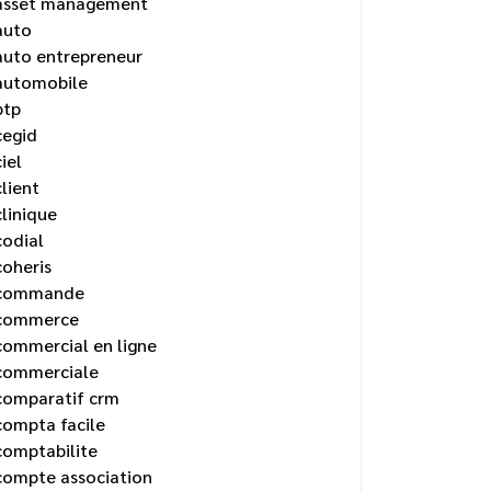
asset management
auto
auto entrepreneur
automobile
btp
cegid
ciel
client
clinique
codial
coheris
commande
commerce
commercial en ligne
commerciale
comparatif crm
compta facile
comptabilite
compte association