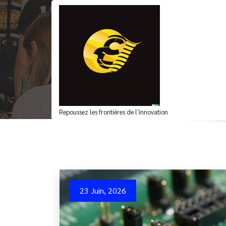
Aller
au
contenu
Archives du mot-clé
Repoussez les frontières de l'innovation
23 Juin, 2026