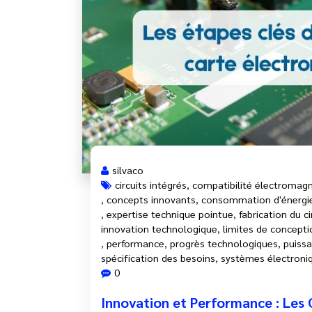
silvaco
circuits intégrés
,
compatibilité électromag
,
concepts innovants
,
consommation d'énergi
,
expertise technique pointue
,
fabrication du ci
innovation technologique
,
limites de conceptio
,
performance
,
progrès technologiques
,
puiss
spécification des besoins
,
systèmes électroni
0
Innovation et Performance : Les C