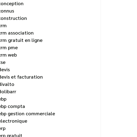
conception
connus
construction
crm
crm association
crm gratuit en ligne
crm pme
crm web
cse
devis
devis et facturation
divalto
dolibarr
ebp
ebp compta
ebp gestion commerciale
electronique
erp
erp gratuit