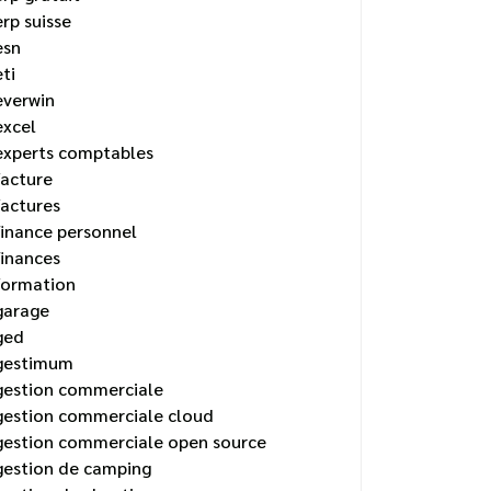
erp suisse
esn
eti
everwin
excel
experts comptables
facture
factures
finance personnel
finances
formation
garage
ged
gestimum
gestion commerciale
gestion commerciale cloud
gestion commerciale open source
gestion de camping