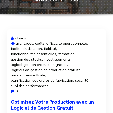
silvaco
avantages
,
coûts
,
efficacité opérationnelle
,
facilité d'utilisation
,
fiabilité
,
28 Fév, 2025
fonctionnalités essentielles
,
formation
,
gestion des stocks
,
investissements
,
logiciel gestion production gratuit
,
logiciels de gestion de production gratuits
,
mise en œuvre fluide
,
planification des ordres de fabrication
,
sécurité
,
suivi des performances
0
Optimisez Votre Production avec un
Logiciel de Gestion Gratuit