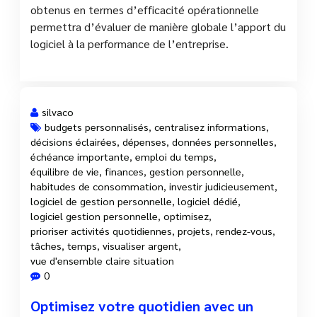
obtenus en termes d’efficacité opérationnelle
permettra d’évaluer de manière globale l’apport du
logiciel à la performance de l’entreprise.
silvaco
budgets personnalisés
,
centralisez informations
,
décisions éclairées
,
dépenses
,
données personnelles
,
27 Fév, 2025
échéance importante
,
emploi du temps
,
équilibre de vie
,
finances
,
gestion personnelle
,
habitudes de consommation
,
investir judicieusement
,
logiciel de gestion personnelle
,
logiciel dédié
,
logiciel gestion personnelle
,
optimisez
,
prioriser activités quotidiennes
,
projets
,
rendez-vous
,
tâches
,
temps
,
visualiser argent
,
vue d'ensemble claire situation
0
Optimisez votre quotidien avec un