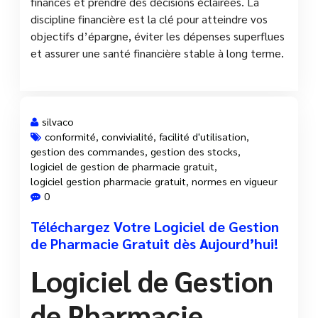
finances et prendre des décisions éclairées. La
discipline financière est la clé pour atteindre vos
objectifs d’épargne, éviter les dépenses superflues
et assurer une santé financière stable à long terme.
silvaco
conformité
,
convivialité
,
facilité d'utilisation
,
gestion des commandes
,
gestion des stocks
,
26 Fév, 2025
logiciel de gestion de pharmacie gratuit
,
logiciel gestion pharmacie gratuit
,
normes en vigueur
0
Téléchargez Votre Logiciel de Gestion
de Pharmacie Gratuit dès Aujourd’hui!
Logiciel de Gestion
de Pharmacie