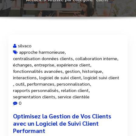
silvaco
approche harmonieuse
,
centralisation données clients
,
collaboration interne
,
1 Juil, 2025
échanges
,
entreprise
,
expérience client
,
fonctionnalités avancées
,
gestion
,
historique
,
interactions
,
logiciel de suivi client
,
logiciel suivi client
,
outil
,
performances
,
personnalisation
,
rapports personnalisés
,
relation client
,
segmentation clients
,
service clientèle
0
Optimisez la Gestion de Vos Clients
avec un Logiciel de Suivi Client
Performant