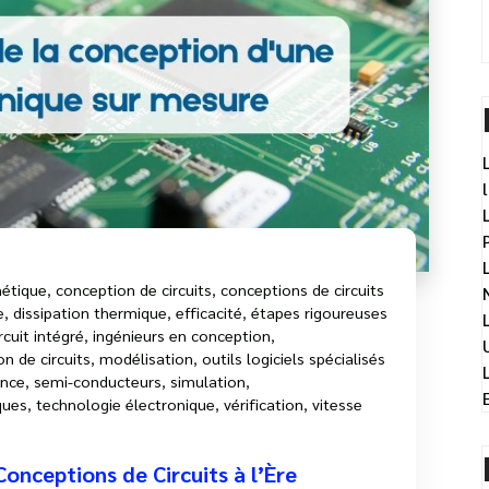
nétique
,
conception de circuits
,
conceptions de circuits
e
,
dissipation thermique
,
efficacité
,
étapes rigoureuses
rcuit intégré
,
ingénieurs en conception
,
n de circuits
,
modélisation
,
outils logiciels spécialisés
ance
,
semi-conducteurs
,
simulation
,
ques
,
technologie électronique
,
vérification
,
vitesse
onceptions de Circuits à l’Ère