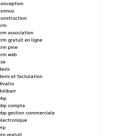
conception
connus
construction
crm
crm association
crm gratuit en ligne
crm pme
crm web
cse
devis
devis et facturation
divalto
dolibarr
ebp
ebp compta
ebp gestion commerciale
electronique
erp
erp gratuit