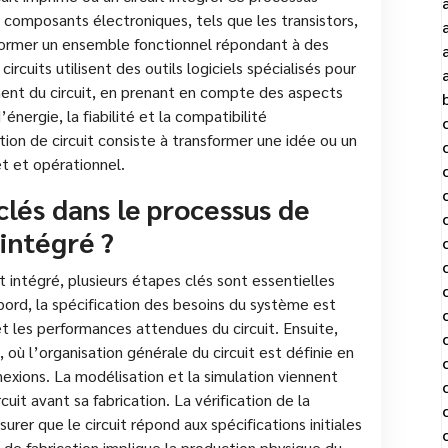
 composants électroniques, tels que les transistors,
 former un ensemble fonctionnel répondant à des
ircuits utilisent des outils logiciels spécialisés pour
ement du circuit, en prenant en compte des aspects
nergie, la fiabilité et la compatibilité
on de circuit consiste à transformer une idée ou un
t et opérationnel.
clés dans le processus de
 intégré ?
 intégré, plusieurs étapes clés sont essentielles
abord, la spécification des besoins du système est
s et les performances attendues du circuit. Ensuite,
 où l’organisation générale du circuit est définie en
exions. La modélisation et la simulation viennent
uit avant sa fabrication. La vérification de la
rer que le circuit répond aux spécifications initiales
 de fabrication implique la production physique du