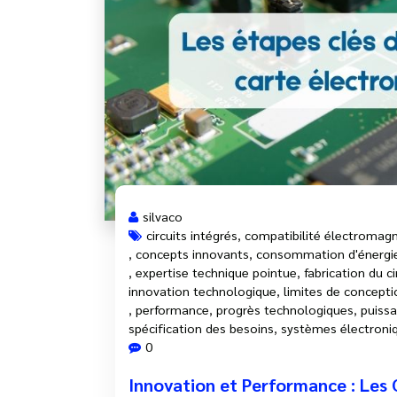
silvaco
circuits intégrés
,
compatibilité électromag
,
concepts innovants
,
consommation d'énergi
,
expertise technique pointue
,
fabrication du ci
innovation technologique
,
limites de conceptio
,
performance
,
progrès technologiques
,
puiss
spécification des besoins
,
systèmes électroni
0
Innovation et Performance : Les C