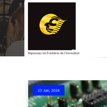
Aller
au
contenu
Archives du mot-clé
Repoussez les frontières de l'innovation
23 Juin, 2026