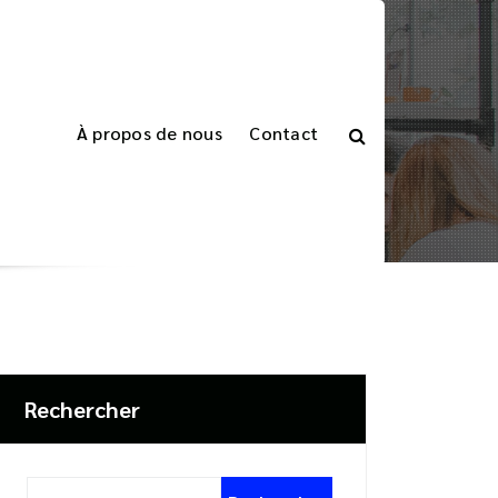
À propos de nous
Contact
eil
>
Articles étiquetés "dissipation thermique"
Rechercher