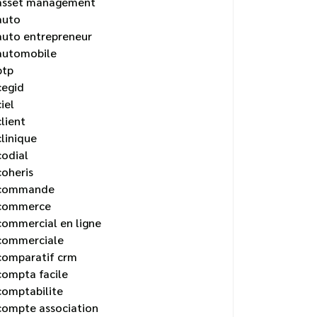
asset management
auto
auto entrepreneur
automobile
btp
cegid
ciel
client
clinique
codial
coheris
commande
commerce
commercial en ligne
commerciale
comparatif crm
compta facile
comptabilite
compte association