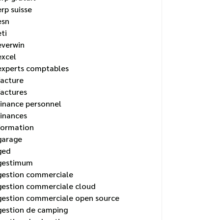
erp suisse
esn
eti
everwin
excel
experts comptables
facture
factures
finance personnel
finances
formation
garage
ged
gestimum
gestion commerciale
gestion commerciale cloud
gestion commerciale open source
gestion de camping