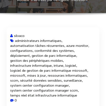
silvaco
administrateurs informatiques
,
automatisation tâches récurrentes
,
azure monitor
,
16 Fév, 2025
configurations
,
conformité des systèmes
,
déploiement
,
gestion de parc informatique
,
gestion des périphériques mobiles
,
infrastructure informatique
,
intune
,
logiciel
,
logiciel de gestion de parc informatique microsoft
,
microsoft
,
mises à jour
,
ressources informatiques
,
sccm
,
sécurité données sensibles
,
surveillance
,
system center configuration manager
,
system center configuration manager sccm
,
temps réel état infrastructure informatique
0