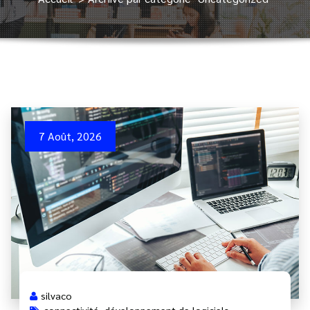
7 Août, 2026
silvaco
connectivité
,
développement de logiciels
,