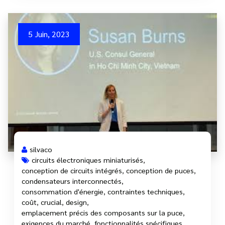
5 Juin, 2023
silvaco
circuits électroniques miniaturisés
,
conception de circuits intégrés
,
conception de puces
,
condensateurs interconnectés
,
consommation d'énergie
,
contraintes techniques
,
coût
,
crucial
,
design
,
emplacement précis des composants sur la puce
,
exigences du marché
,
fonctionnalités spécifiques
,