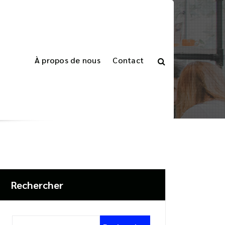
À propos de nous
Contact
Accueil
>
Articles étiquetés "performance"
Rechercher