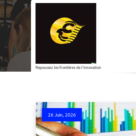
Aller
au
contenu
Archives du mot-clé
Repoussez les frontières de l'innovation
26 Juin, 2026