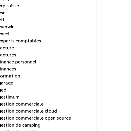
erp suisse
esn
eti
everwin
excel
experts comptables
facture
factures
finance personnel
finances
formation
garage
ged
gestimum
gestion commerciale
gestion commerciale cloud
gestion commerciale open source
gestion de camping