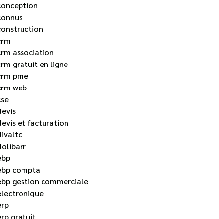
conception
connus
construction
crm
crm association
crm gratuit en ligne
crm pme
crm web
cse
devis
devis et facturation
divalto
dolibarr
ebp
ebp compta
ebp gestion commerciale
electronique
erp
erp gratuit