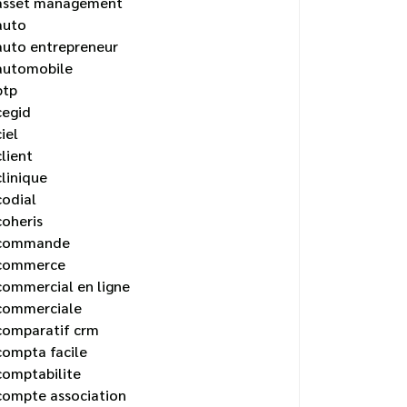
asset management
auto
auto entrepreneur
automobile
btp
cegid
ciel
client
clinique
codial
coheris
commande
commerce
commercial en ligne
commerciale
comparatif crm
compta facile
comptabilite
compte association