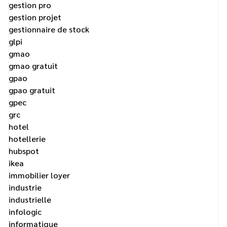
gestion pro
gestion projet
gestionnaire de stock
glpi
gmao
gmao gratuit
gpao
gpao gratuit
gpec
grc
hotel
hotellerie
hubspot
ikea
immobilier loyer
industrie
industrielle
infologic
informatique