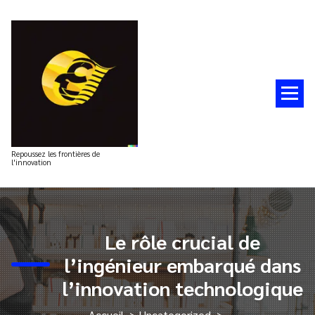
Aller
au
contenu
Repoussez les frontières de
l'innovation
Le rôle crucial de
l’ingénieur embarqué dans
l’innovation technologique
Accueil
>
Uncategorized
>