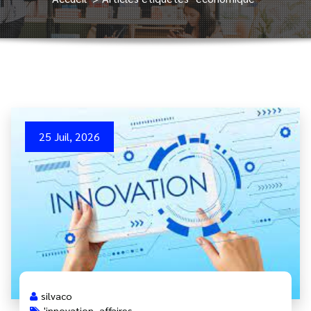
25 Juil, 2026
silvaco
'innovation
,
affaires
,