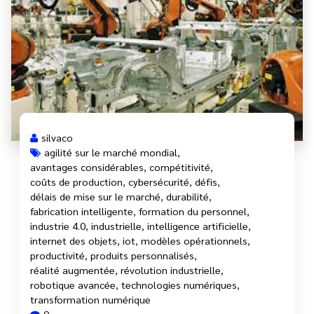
silvaco
agilité sur le marché mondial
,
avantages considérables
,
compétitivité
,
coûts de production
,
cybersécurité
,
défis
,
délais de mise sur le marché
,
durabilité
,
fabrication intelligente
,
formation du personnel
,
industrie 4.0
,
industrielle
,
intelligence artificielle
,
internet des objets
,
iot
,
modèles opérationnels
,
productivité
,
produits personnalisés
,
réalité augmentée
,
révolution industrielle
,
robotique avancée
,
technologies numériques
,
transformation numérique
0