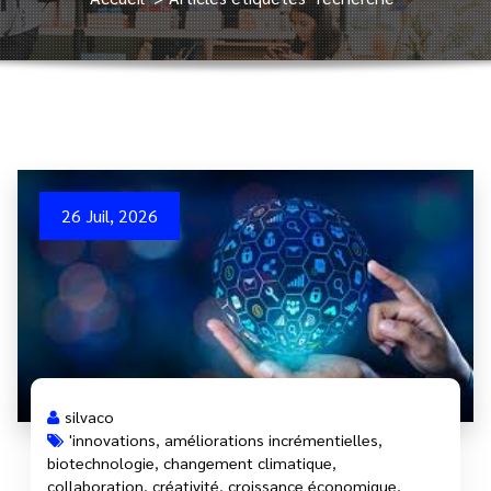
26 Juil, 2026
silvaco
'innovations
,
améliorations incrémentielles
,
biotechnologie
,
changement climatique
,
collaboration
,
créativité
,
croissance économique
,