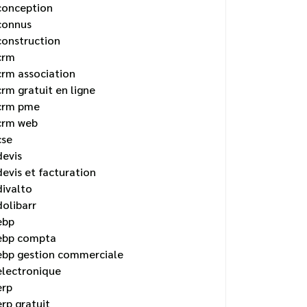
conception
connus
construction
crm
crm association
crm gratuit en ligne
crm pme
crm web
cse
devis
devis et facturation
divalto
dolibarr
ebp
ebp compta
ebp gestion commerciale
electronique
erp
erp gratuit