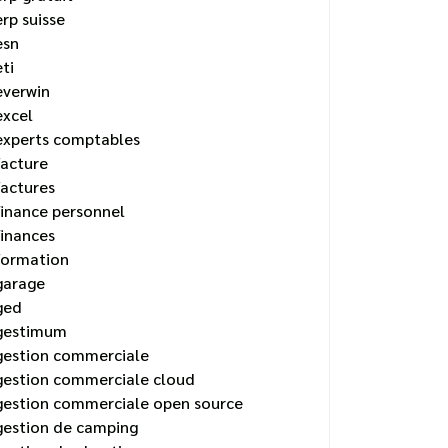
erp suisse
esn
eti
everwin
excel
experts comptables
facture
factures
finance personnel
finances
formation
garage
ged
gestimum
gestion commerciale
gestion commerciale cloud
gestion commerciale open source
gestion de camping