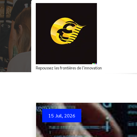
Aller
au
contenu
Archives du mot-clé
Repoussez les frontières de l'innovation
15 Juil, 2026