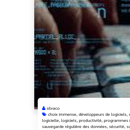
silvaco
choix immense
,
développeurs de logiciels
,
logicielle
,
logiciels
,
productivité
,
programmes i
sauvegarde régulière des données
,
sécurité
,
s