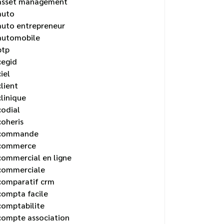
asset management
auto
auto entrepreneur
automobile
btp
cegid
ciel
client
clinique
codial
coheris
commande
commerce
commercial en ligne
commerciale
comparatif crm
compta facile
comptabilite
compte association