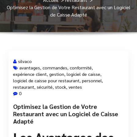
Optimisez la Gestion de Votre Restaurant avec un Logiciel
de Caisse Adapté
silvaco
avantages
,
commandes
,
conformité
,
expérience client
,
gestion
,
logiciel de caisse
,
22 Mai, 2025
logiciel de caisse pour restaurant
,
personnel
,
restaurant
,
sécurité
,
stock
,
ventes
0
Optimisez la Gestion de Votre
Restaurant avec un Logiciel de Caisse
Adapté
Les Avantages des