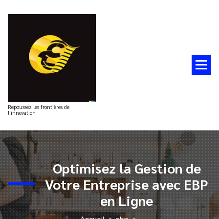
Aller
au
contenu
Repoussez les frontières de
l'innovation
Optimisez la Gestion de
Votre Entreprise avec EBP
en Ligne
Accueil
>
ebp
>