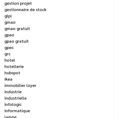
gestion projet
gestionnaire de stock
glpi
gmao
gmao gratuit
gpao
gpao gratuit
gpec
grc
hotel
hotellerie
hubspot
ikea
immobilier loyer
industrie
industrielle
infologic
informatique
lampe