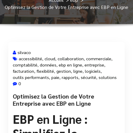
Optimisez la Gestion de Votre Entreprise avec EBP en Ligne
silvaco
accessibilité
,
cloud
,
collaboration
,
commerciale
,
comptabilité
,
données
,
ebp en ligne
,
entreprise
,
13 Mai, 2025
facturation
,
flexibilité
,
gestion
,
ligne
,
logiciels
,
outils performants
,
paie
,
rapports
,
sécurité
,
solutions
0
Optimisez la Gestion de Votre
Entreprise avec EBP en Ligne
EBP en Ligne :
Simplifiez la