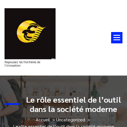
Aller
au
contenu
Repoussez les frontières de
l'innovation
Le rôle essentiel de l’outil
dans la société moderne
Accueil
>
Uncategorized
>
Le rôle essentiel de l’outil dans la société moderne