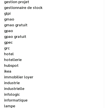
gestion projet
gestionnaire de stock
glpi
gmao
gmao gratuit
gpao
gpao gratuit
gpec
grc
hotel
hotellerie
hubspot
ikea
immobilier loyer
industrie
industrielle
infologic
informatique
lampe