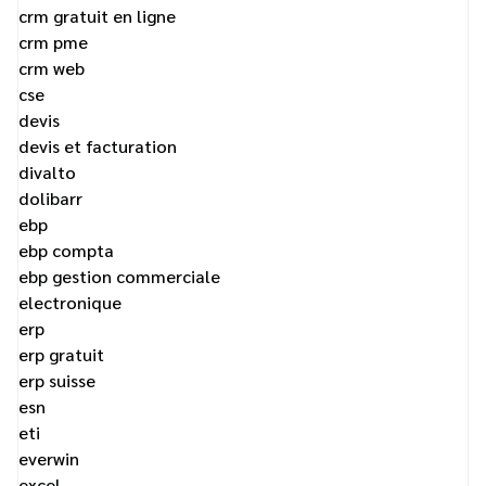
crm gratuit en ligne
crm pme
crm web
cse
devis
devis et facturation
divalto
dolibarr
ebp
ebp compta
ebp gestion commerciale
electronique
erp
erp gratuit
erp suisse
esn
eti
everwin
excel