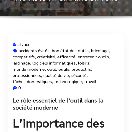
silvaco
accidents évités
,
bon état des outils
,
bricolage
,
compétitifs
,
créativité
,
efficacité
,
entretenir outils
,
2 Mar, 2026
jardinage
,
logiciels informatiques
,
loisirs
,
monde moderne
,
outil
,
outils
,
productifs
,
professionnels
,
qualité de vie
,
sécurité
,
tâches domestiques
,
technologique
,
travail
0
Le rôle essentiel de l’outil dans la
société moderne
L’importance des