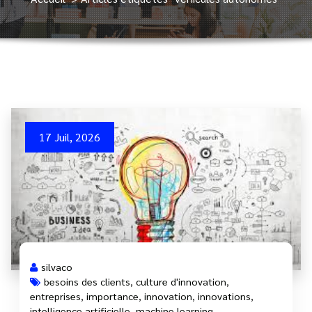
17 Juil, 2026
silvaco
besoins des clients
,
culture d'innovation
,
entreprises
,
importance
,
innovation
,
innovations
,
intelligence artificielle
,
machine learning
,