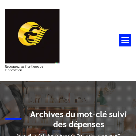
Aller
au
contenu
Repoussez les frontières de
l'innovation
Archives du mot-clé suivi
des dépenses
Accueil
>
Articles étiquetés "suivi des dépenses"