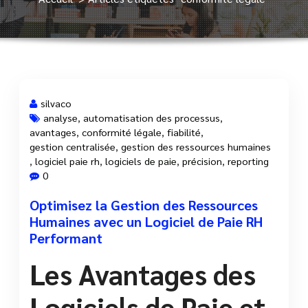
silvaco
analyse
,
automatisation des processus
,
avantages
,
conformité légale
,
fiabilité
,
21 Oct, 2025
gestion centralisée
,
gestion des ressources humaines
,
logiciel paie rh
,
logiciels de paie
,
précision
,
reporting
0
Optimisez la Gestion des Ressources
Humaines avec un Logiciel de Paie RH
Performant
Les Avantages des
Logiciels de Paie et