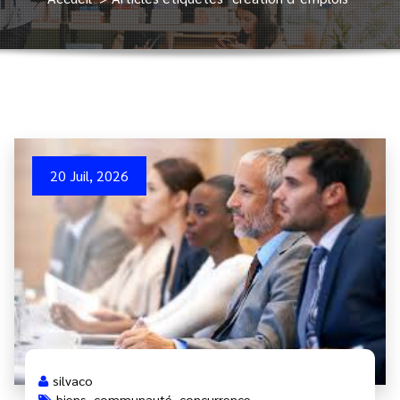
20 Juil, 2026
silvaco
biens
,
communauté
,
concurrence
,