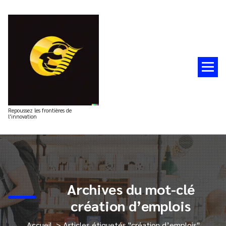
Aller
au
contenu
Repoussez les frontières de
l'innovation
Archives du mot-clé
création d’emplois
Accueil
>
Articles étiquetés "création d’emplois"