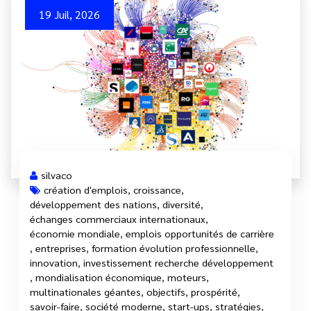
19 Juil, 2026
silvaco
création d'emplois
,
croissance
,
développement des nations
,
diversité
,
échanges commerciaux internationaux
,
économie mondiale
,
emplois opportunités de carrière
,
entreprises
,
formation évolution professionnelle
,
innovation
,
investissement recherche développement
,
mondialisation économique
,
moteurs
,
multinationales géantes
,
objectifs
,
prospérité
,
savoir-faire
,
société moderne
,
start-ups
,
stratégies
,