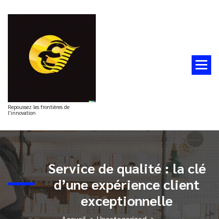
Aller
au
contenu
Repoussez les frontières de
l'innovation
Service de qualité : la clé
d’une expérience client
exceptionnelle
Accueil
>
Uncategorized
>