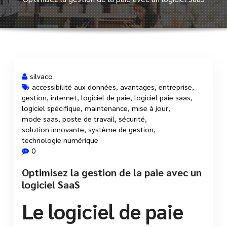
silvaco
accessibilité aux données
,
avantages
,
entreprise
,
gestion
,
internet
,
logiciel de paie
,
logiciel paie saas
,
22 Oct, 2025
logiciel spécifique
,
maintenance
,
mise à jour
,
mode saas
,
poste de travail
,
sécurité
,
solution innovante
,
système de gestion
,
technologie numérique
0
Optimisez la gestion de la paie avec un
logiciel SaaS
Le logiciel de paie