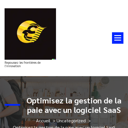
Aller
au
contenu
Repoussez les frontières de
l'innovation
Optimisez la gestion de la
paie avec un logiciel SaaS
Accueil
>
Uncategorized
>
Optimisez la gestion de la paie avec un logiciel SaaS