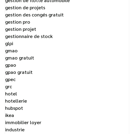
gestion de flotte automobile
gestion de projets
gestion des congés gratuit
gestion pro
gestion projet
gestionnaire de stock
glpi
gmao
gmao gratuit
gpao
gpao gratuit
gpec
grc
hotel
hotellerie
hubspot
ikea
immobilier loyer
industrie