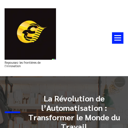
Aller
au
contenu
Repoussez les frontières de
l'innovation
La Révolution de
l’Automatisation :
Transformer le Monde du
Travail