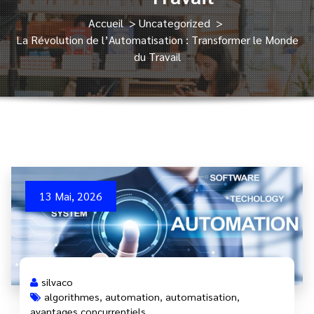
Accueil
>
Uncategorized
>
La Révolution de l’Automatisation : Transformer le Monde
du Travail
13 Mai, 2026
silvaco
algorithmes
,
automation
,
automatisation
,
avantages concurrentiels
,