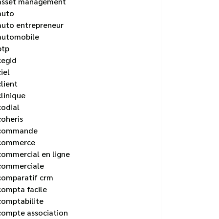
asset management
auto
auto entrepreneur
automobile
btp
cegid
ciel
client
clinique
codial
coheris
commande
commerce
commercial en ligne
commerciale
comparatif crm
compta facile
comptabilite
compte association