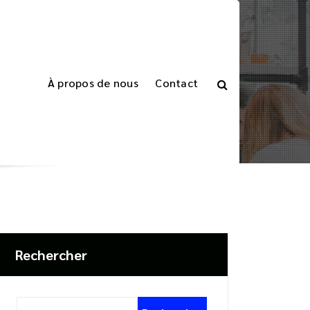
À propos de nous
Contact
és de la France
toire : Découvrez les trésors cachés de la France
Rechercher