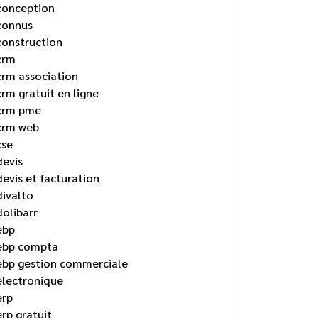
conception
connus
construction
crm
crm association
crm gratuit en ligne
crm pme
crm web
cse
devis
devis et facturation
divalto
dolibarr
ebp
ebp compta
ebp gestion commerciale
electronique
erp
erp gratuit