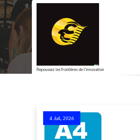
Aller
au
contenu
Voyage à travers l’h
Repoussez les frontières de l'innovation
4 Juil, 2026