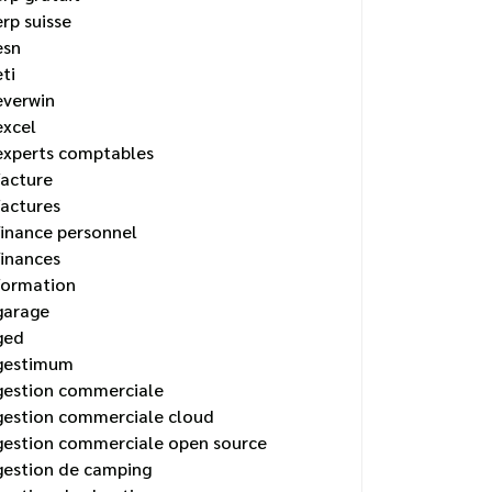
erp suisse
esn
eti
everwin
excel
experts comptables
facture
factures
finance personnel
finances
formation
garage
ged
gestimum
gestion commerciale
gestion commerciale cloud
gestion commerciale open source
gestion de camping