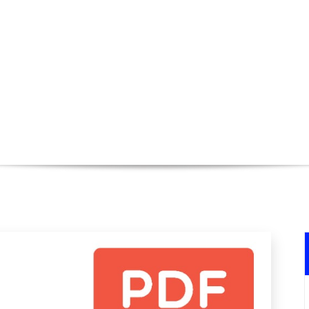
istoire : Découvrez les trésors cach
Accueil
>
Uncategorized
>
Voyage à travers l’his