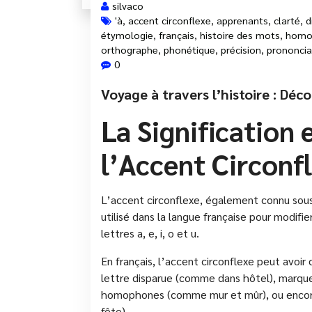
silvaco
'à
,
accent circonflexe
,
apprenants
,
clarté
,
d
étymologie
,
français
,
histoire des mots
,
homo
orthographe
,
phonétique
,
précision
,
prononcia
0
Voyage à travers l’histoire : Déc
La Signification e
l’Accent Circonf
L’accent circonflexe, également connu sous
utilisé dans la langue française pour modifier
lettres a, e, i, o et u.
En français, l’accent circonflexe peut avoir 
lettre disparue (comme dans hôtel), marque
homophones (comme mur et mûr), ou encore
fête).