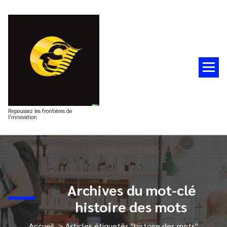
Aller
au
contenu
Repoussez les frontières de
l'innovation
Archives du mot-clé
histoire des mots
Accueil
>
Articles étiquetés "histoire des mots"