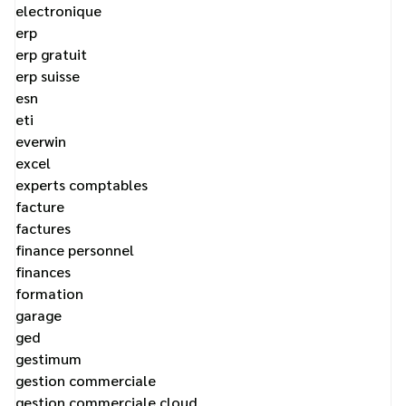
electronique
erp
erp gratuit
erp suisse
esn
eti
everwin
excel
experts comptables
facture
factures
finance personnel
finances
formation
garage
ged
gestimum
gestion commerciale
gestion commerciale cloud