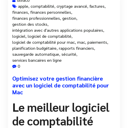
apple
,
comptabilité
,
cryptage avancé
,
factures
,
finances
,
finances personnelles
,
10 Juil, 2025
finances professionnelles
,
gestion
,
gestion des stocks
,
intégration avec d'autres applications populaires
,
logiciel
,
logiciel de comptabilité
,
logiciel de comptabilité pour mac
,
mac
,
paiements
,
planification budgétaire
,
rapports financiers
,
sauvegarde automatique
,
sécurité
,
services bancaires en ligne
0
Optimisez votre gestion financière
avec un logiciel de comptabilité pour
Mac
Le meilleur logiciel
de comptabilité