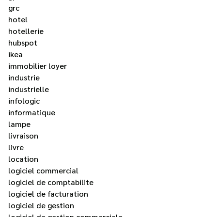
grc
hotel
hotellerie
hubspot
ikea
immobilier loyer
industrie
industrielle
infologic
informatique
lampe
livraison
livre
location
logiciel commercial
logiciel de comptabilite
logiciel de facturation
logiciel de gestion
logiciel de gestion commerciale