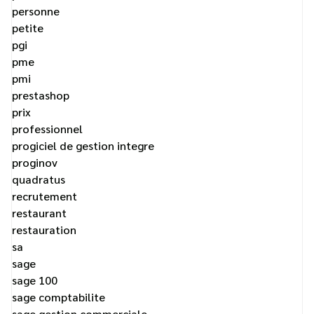
personne
petite
pgi
pme
pmi
prestashop
prix
professionnel
progiciel de gestion integre
proginov
quadratus
recrutement
restaurant
restauration
sa
sage
sage 100
sage comptabilite
sage gestion commerciale