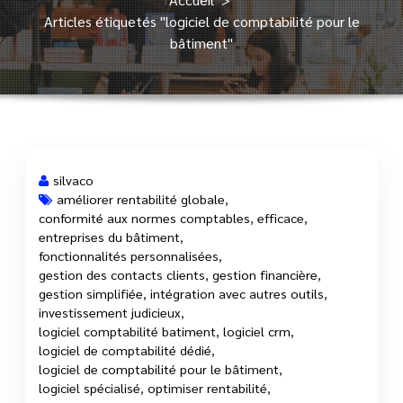
Articles étiquetés "logiciel de comptabilité pour le
bâtiment"
silvaco
améliorer rentabilité globale
,
conformité aux normes comptables
,
efficace
,
3 Juil, 2025
entreprises du bâtiment
,
fonctionnalités personnalisées
,
gestion des contacts clients
,
gestion financière
,
gestion simplifiée
,
intégration avec autres outils
,
investissement judicieux
,
logiciel comptabilité batiment
,
logiciel crm
,
logiciel de comptabilité dédié
,
logiciel de comptabilité pour le bâtiment
,
logiciel spécialisé
,
optimiser rentabilité
,