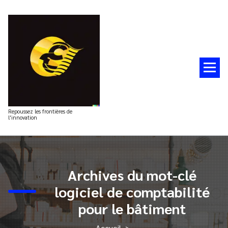
Aller
au
contenu
Repoussez les frontières de
l'innovation
Archives du mot-clé
logiciel de comptabilité
pour le bâtiment
Accueil
>