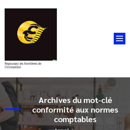
Aller
au
contenu
Repoussez les frontières de
l'innovation
Archives du mot-clé
conformité aux normes
comptables
Accueil
>