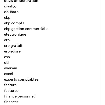
devis et facturation
divalto
dolibarr
ebp
ebp compta
ebp gestion commerciale
electronique
erp
erp gratuit
erp suisse
esn
eti
everwin
excel
experts comptables
facture
factures
finance personnel
finances