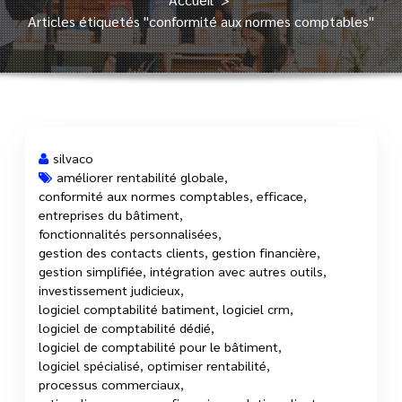
Articles étiquetés "conformité aux normes comptables"
silvaco
améliorer rentabilité globale
,
conformité aux normes comptables
,
efficace
,
3 Juil, 2025
entreprises du bâtiment
,
fonctionnalités personnalisées
,
gestion des contacts clients
,
gestion financière
,
gestion simplifiée
,
intégration avec autres outils
,
investissement judicieux
,
logiciel comptabilité batiment
,
logiciel crm
,
logiciel de comptabilité dédié
,
logiciel de comptabilité pour le bâtiment
,
logiciel spécialisé
,
optimiser rentabilité
,
processus commerciaux
,