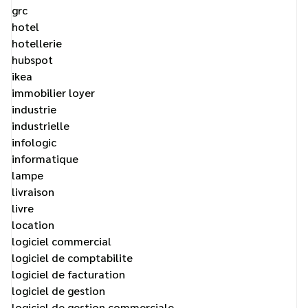
grc
hotel
hotellerie
hubspot
ikea
immobilier loyer
industrie
industrielle
infologic
informatique
lampe
livraison
livre
location
logiciel commercial
logiciel de comptabilite
logiciel de facturation
logiciel de gestion
logiciel de gestion commerciale