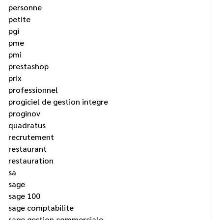
personne
petite
pgi
pme
pmi
prestashop
prix
professionnel
progiciel de gestion integre
proginov
quadratus
recrutement
restaurant
restauration
sa
sage
sage 100
sage comptabilite
sage gestion commerciale