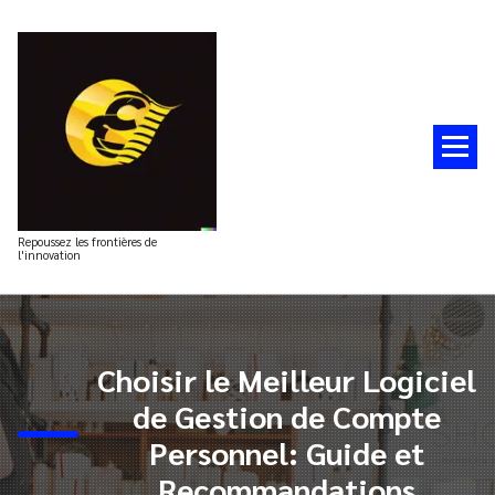
Aller
au
contenu
Repoussez les frontières de
l'innovation
Choisir le Meilleur Logiciel
de Gestion de Compte
Personnel: Guide et
Recommandations