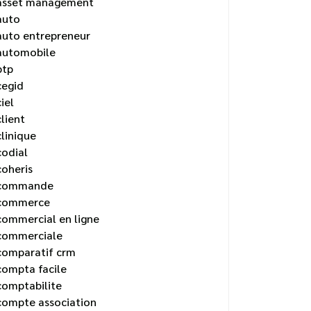
asset management
auto
auto entrepreneur
automobile
btp
cegid
ciel
client
clinique
codial
coheris
commande
commerce
commercial en ligne
commerciale
comparatif crm
compta facile
comptabilite
compte association