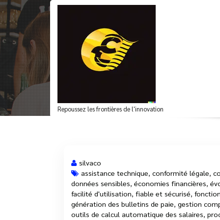
Aller
au
contenu
Optimisez Votre Gest
Repoussez les frontières de l'innovation
silvaco
assistance technique
,
conformité légale
,
c
données sensibles
,
économies financières
,
évo
15 Fév, 2025
facilité d'utilisation
,
fiable et sécurisé
,
fonction
génération des bulletins de paie
,
gestion comp
outils de calcul automatique des salaires
,
proc