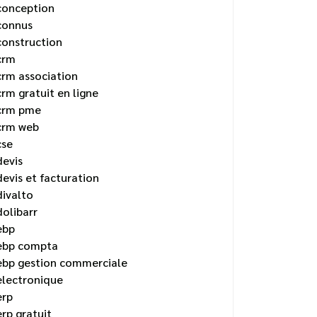
conception
connus
construction
crm
crm association
crm gratuit en ligne
crm pme
crm web
cse
devis
devis et facturation
divalto
dolibarr
ebp
ebp compta
ebp gestion commerciale
electronique
erp
erp gratuit