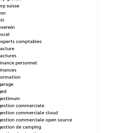
erp suisse
esn
eti
everwin
excel
experts comptables
facture
factures
finance personnel
finances
formation
garage
ged
gestimum
gestion commerciale
gestion commerciale cloud
gestion commerciale open source
gestion de camping