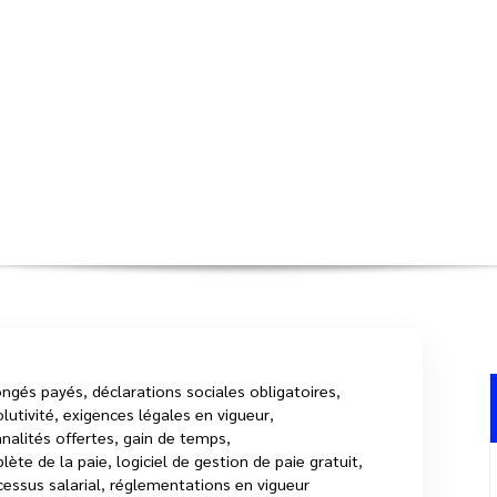
ion de Paie avec un Logiciel Gratu
Accueil
>
logiciel de paie
>
Optimise
ongés payés
,
déclarations sociales obligatoires
,
lutivité
,
exigences légales en vigueur
,
nalités offertes
,
gain de temps
,
lète de la paie
,
logiciel de gestion de paie gratuit
,
essus salarial
,
réglementations en vigueur