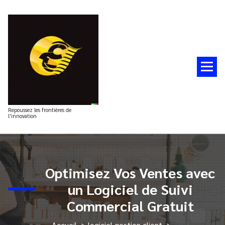
Aller
au
contenu
Repoussez les frontières de
l'innovation
Optimisez Vos Ventes avec
un Logiciel de Suivi
Commercial Gratuit
Accueil
>
logiciel gestion client
>