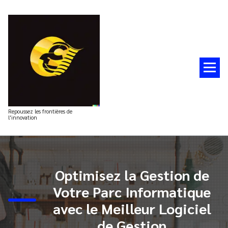
Aller
au
contenu
Repoussez les frontières de
l'innovation
Optimisez la Gestion de
Votre Parc Informatique
avec le Meilleur Logiciel
de Gestion