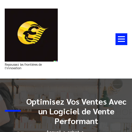
Aller
au
contenu
Repoussez les frontières de
l'innovation
Optimisez Vos Ventes Avec
un Logiciel de Vente
Performant
Accueil
>
achat
>