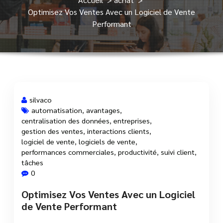
Optimisez Vos Ventes Avec un Logiciel de Vente
Performant
silvaco
automatisation
,
avantages
,
centralisation des données
,
entreprises
,
22 Juin, 2025
gestion des ventes
,
interactions clients
,
logiciel de vente
,
logiciels de vente
,
performances commerciales
,
productivité
,
suivi client
,
tâches
0
Optimisez Vos Ventes Avec un Logiciel
de Vente Performant