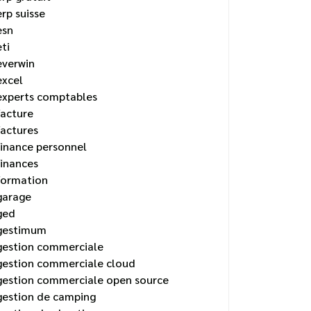
erp suisse
esn
eti
everwin
excel
experts comptables
facture
factures
finance personnel
finances
formation
garage
ged
gestimum
gestion commerciale
gestion commerciale cloud
gestion commerciale open source
gestion de camping