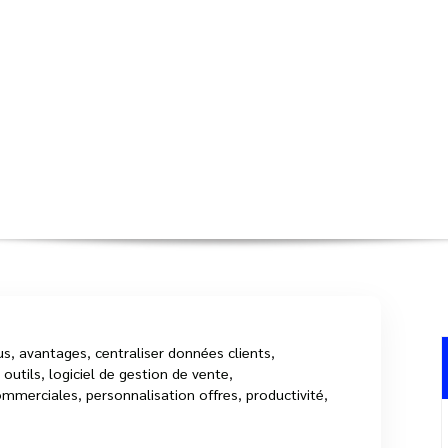
s avec un Logiciel de Gestion Perf
Accueil
>
achat
>
Optimisez vos
us
,
avantages
,
centraliser données clients
,
 outils
,
logiciel de gestion de vente
,
ommerciales
,
personnalisation offres
,
productivité
,