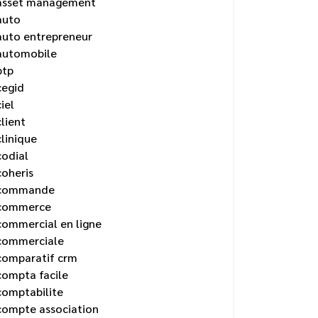
asset management
auto
auto entrepreneur
automobile
btp
cegid
ciel
client
clinique
codial
coheris
commande
commerce
commercial en ligne
commerciale
comparatif crm
compta facile
comptabilite
compte association