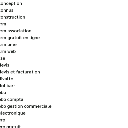
conception
connus
construction
crm
crm association
crm gratuit en ligne
crm pme
crm web
cse
devis
devis et facturation
divalto
dolibarr
ebp
ebp compta
ebp gestion commerciale
electronique
erp
erp gratuit