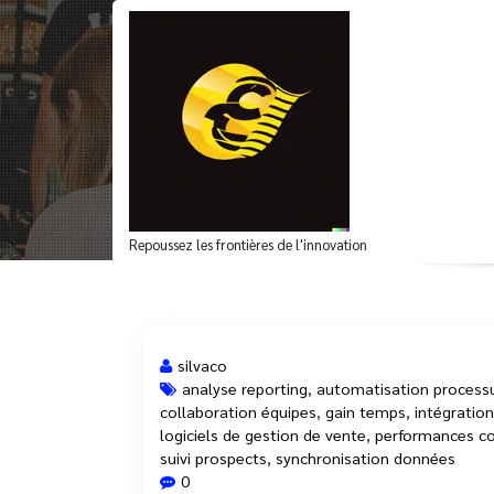
Aller
au
contenu
Optimisez vos Vente
Repoussez les frontières de l'innovation
silvaco
analyse reporting
,
automatisation process
collaboration équipes
,
gain temps
,
intégration
15 Mar, 2025
logiciels de gestion de vente
,
performances c
suivi prospects
,
synchronisation données
0