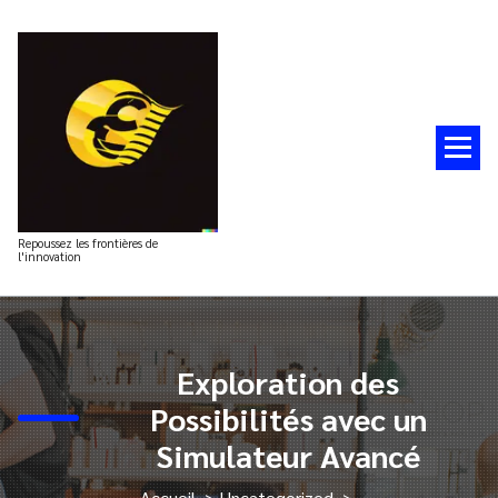
Aller
au
contenu
Repoussez les frontières de
l'innovation
Exploration des
Possibilités avec un
Simulateur Avancé
Accueil
>
Uncategorized
>