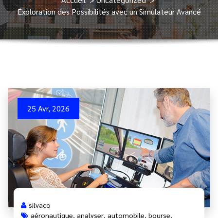
Exploration des Possibilités avec un Simulateur Avancé
25 Avr, 2026
silvaco
aéronautique
,
analyser
,
automobile
,
bourse
,