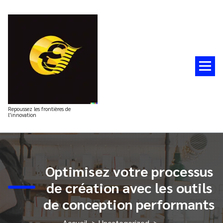
Aller
au
contenu
Repoussez les frontières de
l'innovation
Optimisez votre processus
de création avec les outils
de conception performants
Accueil
>
Uncategorized
>