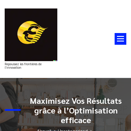
Aller
au
contenu
Repoussez les frontières de
l'innovation
Maximisez Vos Résultats
grâce à l’Optimisation
efficace
Accueil
>
Uncategorized
>