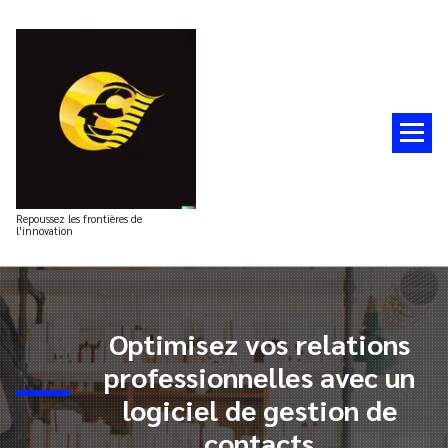
Aller
au
contenu
Repoussez les frontières de
l'innovation
Optimisez vos relations
professionnelles avec un
logiciel de gestion de
contacts