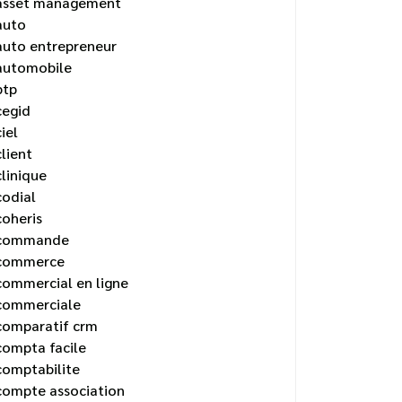
asset management
auto
auto entrepreneur
automobile
btp
cegid
ciel
client
clinique
codial
coheris
commande
commerce
commercial en ligne
commerciale
comparatif crm
compta facile
comptabilite
compte association