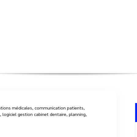
 de votre cabinet dentaire avec un 
Accueil
>
Uncategorized
>
Optimisez la gestion 
ations médicales
,
communication patients
,
,
logiciel gestion cabinet dentaire
,
planning
,