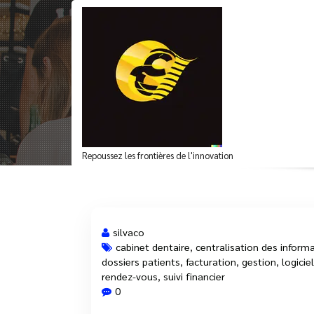
Aller
au
contenu
Optimisez la gestion
Repoussez les frontières de l'innovation
silvaco
cabinet dentaire
,
centralisation des inform
dossiers patients
,
facturation
,
gestion
,
logiciel
23 Mar, 2025
rendez-vous
,
suivi financier
0