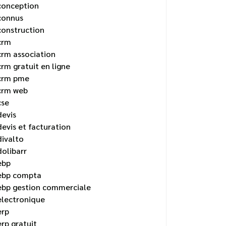
conception
connus
construction
crm
crm association
crm gratuit en ligne
crm pme
crm web
cse
devis
devis et facturation
divalto
dolibarr
ebp
ebp compta
ebp gestion commerciale
electronique
erp
erp gratuit