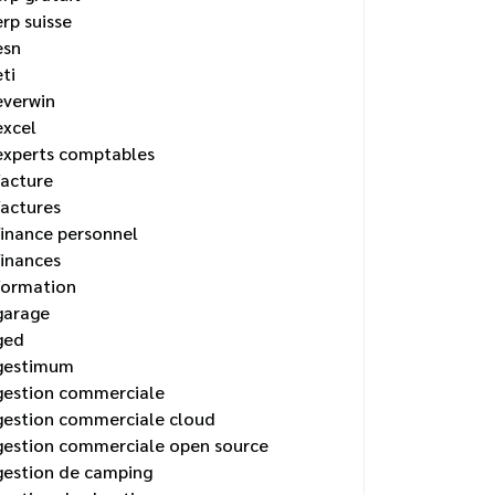
erp suisse
esn
eti
everwin
excel
experts comptables
facture
factures
finance personnel
finances
formation
garage
ged
gestimum
gestion commerciale
gestion commerciale cloud
gestion commerciale open source
gestion de camping