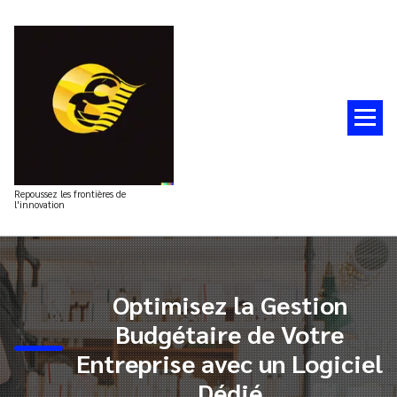
Aller
au
contenu
Repoussez les frontières de
l'innovation
Optimisez la Gestion
Budgétaire de Votre
Entreprise avec un Logiciel
Dédié