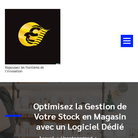
Aller
au
contenu
Repoussez les frontières de
l'innovation
Optimisez la Gestion de
Votre Stock en Magasin
avec un Logiciel Dédié
Accueil
>
Uncategorized
>